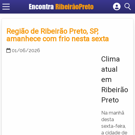
Encontra
RibeirãoPreto
Cadastrar empresa
Fazer login
Região de Ribeirão Preto, SP,
Criar conta
amanhece com frio nesta sexta
01/06/2026
Clima
atual
em
Ribeirão
Preto
Na manhã
desta
sexta-feira,
a cidade de