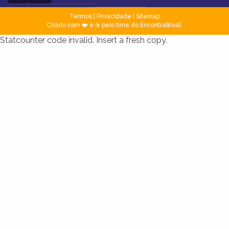
Termos
|
Privacidade
|
Sitemap
Criado com ❤️ e ☕ pelo time do EncontraBrasil
Statcounter code invalid. Insert a fresh copy.