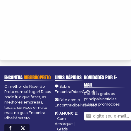
ENCONTRA
RIBEIRÃOPRETO
LINKS RÁPIDOS
NOVIDADES POR E-
MAIL
O melhor de Ribeirão
Sobre
Preto num só lugar! Dicas,
EncontraRibeirãoPreto
Receba grátis as
onde ir, o que fazer, as
principais notícias,
Fale com o
melhores empresas,
dicas e promoções
EncontraRibeirãoPreto
locais, serviços e muito
mais no guia Encontra
ANUNCIE
:
RibeirãoPreto.
Com
destaque
|
Grátis