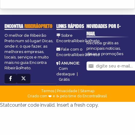
ENCONTRA
RIBEIRÃOPRETO
LINKS RÁPIDOS
NOVIDADES POR E-
MAIL
O melhor de Ribeirão
Sobre
Preto num só lugar! Dicas,
EncontraRibeirãoPreto
Receba grátis as
onde ir, o que fazer, as
principais notícias,
Fale com o
melhores empresas,
dicas e promoções
EncontraRibeirãoPreto
locais, serviços e muito
mais no guia Encontra
ANUNCIE
:
RibeirãoPreto.
Com
destaque
|
Grátis
Termos
|
Privacidade
|
Sitemap
Criado com ❤️ e ☕ pelo time do EncontraBrasil
Statcounter code invalid. Insert a fresh copy.