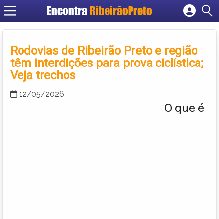
Encontra
RibeirãoPreto
Cadastrar empresa
Fazer login
Rodovias de Ribeirão Preto e região
Criar conta
têm interdições para prova ciclística;
Veja trechos
12/05/2026
O que é