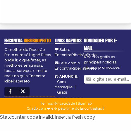
ENCONTRA
RIBEIRÃOPRETO
LINKS RÁPIDOS
NOVIDADES POR E-
MAIL
O melhor de Ribeirão
Sobre
Preto num só lugar! Dicas,
EncontraRibeirãoPreto
Receba grátis as
onde ir, o que fazer, as
principais notícias,
Fale com o
melhores empresas,
dicas e promoções
EncontraRibeirãoPreto
locais, serviços e muito
mais no guia Encontra
ANUNCIE
:
RibeirãoPreto.
Com
destaque
|
Grátis
Termos
|
Privacidade
|
Sitemap
Criado com ❤️ e ☕ pelo time do EncontraBrasil
Statcounter code invalid. Insert a fresh copy.