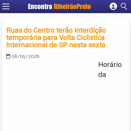
Encontra
RibeirãoPreto
Cadastrar empresa
Fazer login
Ruas do Centro terão interdição
Criar conta
temporária para Volta Ciclística
Internacional de SP nesta sexta
08/05/2026
Horário
da