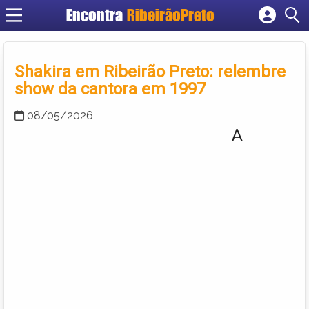
Encontra
RibeirãoPreto
Cadastrar empresa
Fazer login
Shakira em Ribeirão Preto: relembre
Criar conta
show da cantora em 1997
08/05/2026
A