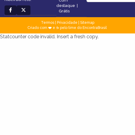
Com
destaque
|
Grátis
Termos
|
Privacidade
|
Sitemap
Criado com ❤️ e ☕ pelo time do EncontraBrasil
Statcounter code invalid. Insert a fresh copy.