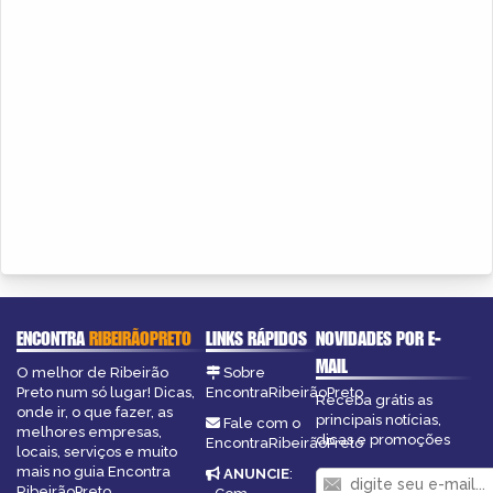
ENCONTRA
RIBEIRÃOPRETO
LINKS RÁPIDOS
NOVIDADES POR E-
MAIL
O melhor de Ribeirão
Sobre
Preto num só lugar! Dicas,
EncontraRibeirãoPreto
Receba grátis as
onde ir, o que fazer, as
principais notícias,
Fale com o
melhores empresas,
dicas e promoções
EncontraRibeirãoPreto
locais, serviços e muito
mais no guia Encontra
ANUNCIE
:
RibeirãoPreto.